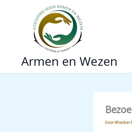
Ga
naar
de
inhoud
Armen en Wezen
Bezoe
Door
Bhasker 