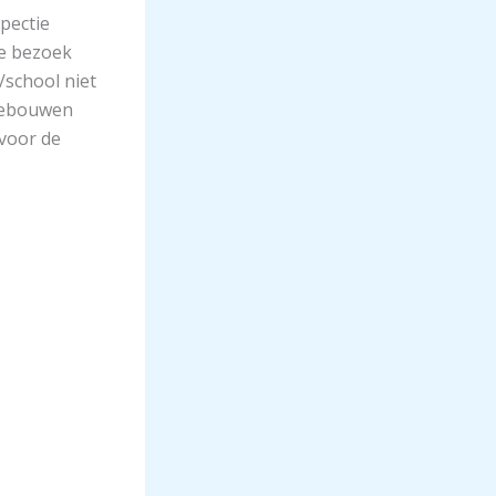
spectie
ste bezoek
/school niet
 gebouwen
voor de