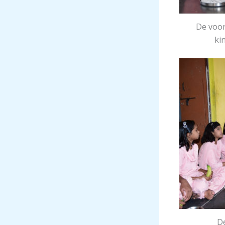
De voor
ki
De